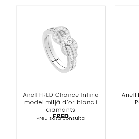
Anell FRED Chance Infinie
Anell
model mitjà d’or blanc i
P
diamants
FRED
Preu sota consulta