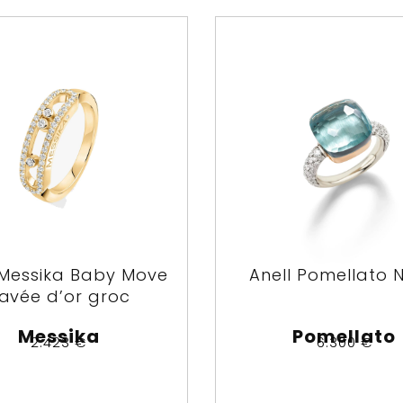
 Messika Baby Move
Anell Pomellato 
avée d’or groc
Messika
Pomellato
2.423
€
6.300
€