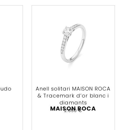
Nudo
Anell solitari MAISON ROCA
& Tracemark d’or blanc i
diamants
MAISON ROCA
2.650
€