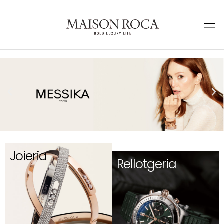
Joieria
Rellotgeria