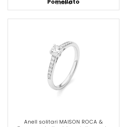
Pomellato
6.300
€
Anell solitari MAISON ROCA &