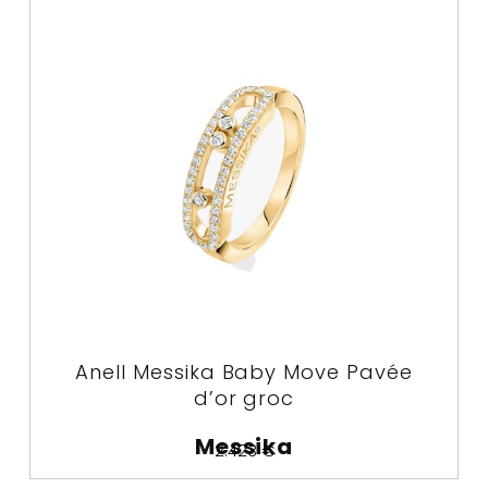
Anell Messika Baby Move Pavée
d’or groc
Messika
2.423
€