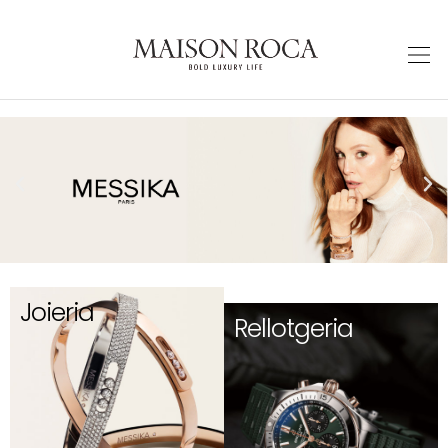
Joieria
Rellotgeria