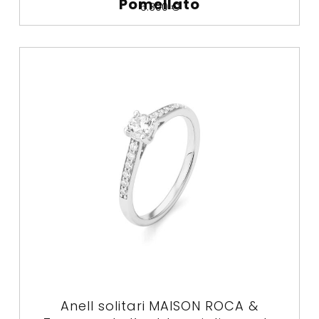
Pomellato
6.300
€
Anell solitari MAISON ROCA &