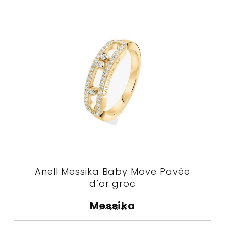
Anell Messika Baby Move Pavée
d’or groc
Messika
2.423
€