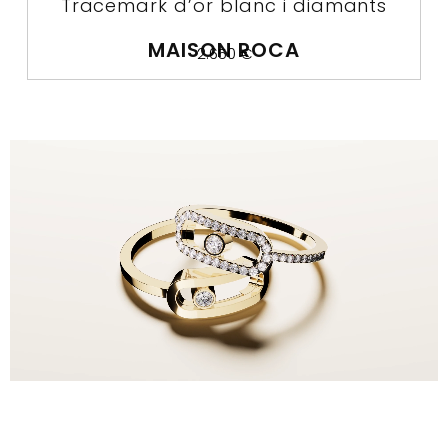
Tracemark d’or blanc i diamants
MAISON ROCA
2.650
€