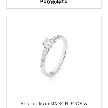
Pomellato
6.300
€
Anell solitari MAISON ROCA &