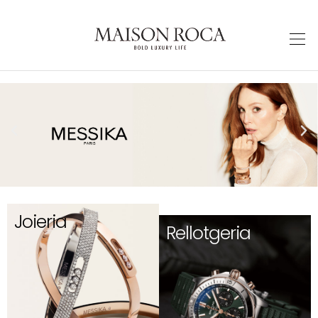
Joieria
Rellotgeria