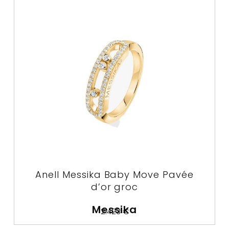
Anell Messika Baby Move Pavée
d’or groc
Messika
2.423
€