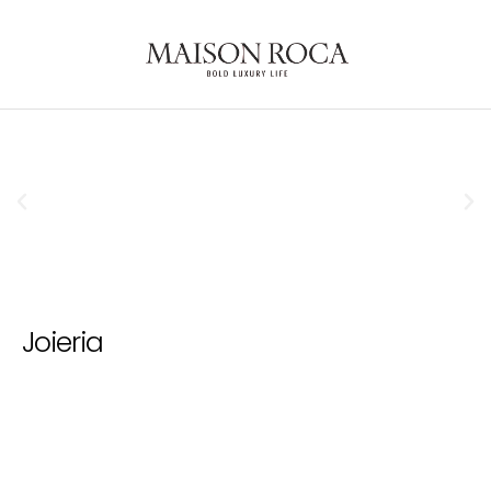
Joieria
Rellotgeria