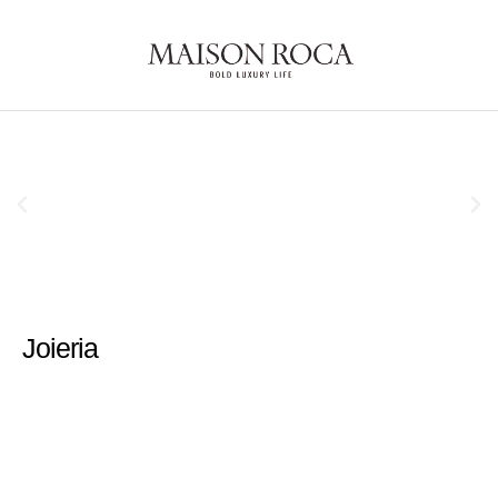
Joieria
Rellotgeria