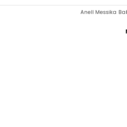
Anell Messika B