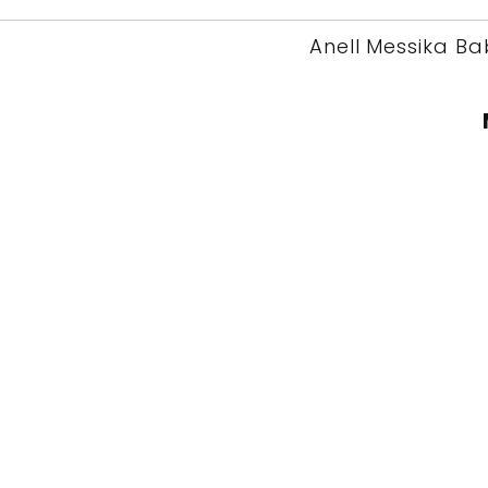
Anell Messika B