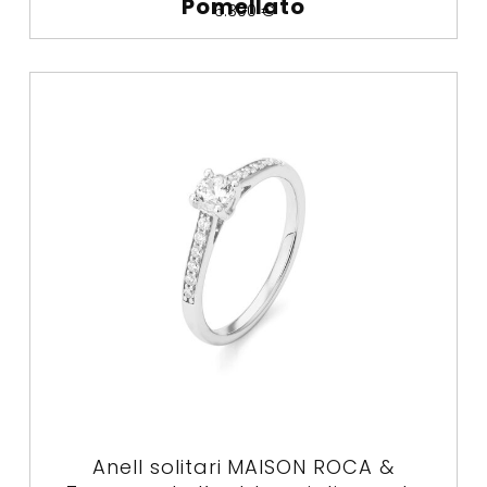
Pomellato
6.300
€
Anell solitari MAISON ROCA &