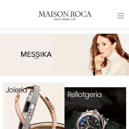
Joieria
Rellotgeria