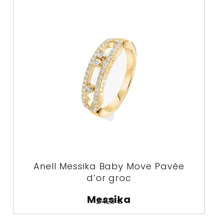
Anell Messika Baby Move Pavée
d’or groc
Messika
2.423
€