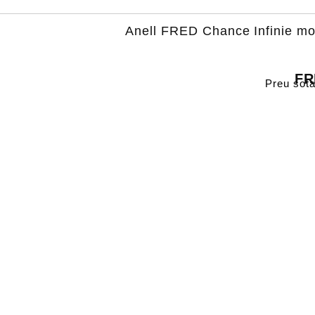
Anell FRED Chance Infinie mod
FR
Preu sota