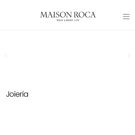
Joieria
Rellotgeria