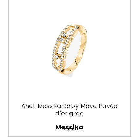
Anell Messika Baby Move Pavée
d’or groc
Messika
2.423
€