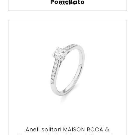
Pomellato
6.300
€
Anell solitari MAISON ROCA &