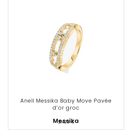
Anell Messika Baby Move Pavée
d’or groc
Messika
2.423
€