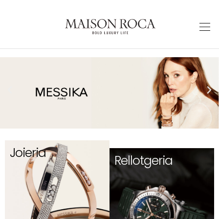
Joieria
Rellotgeria