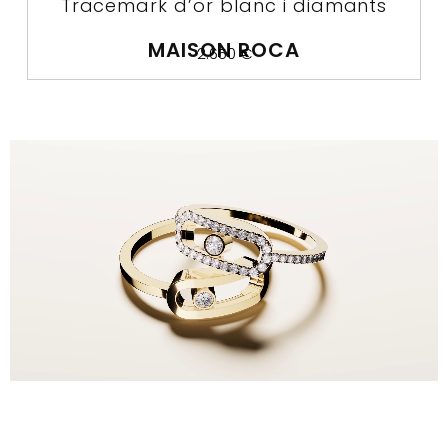
Tracemark d’or blanc i diamants
MAISON ROCA
2.650
€