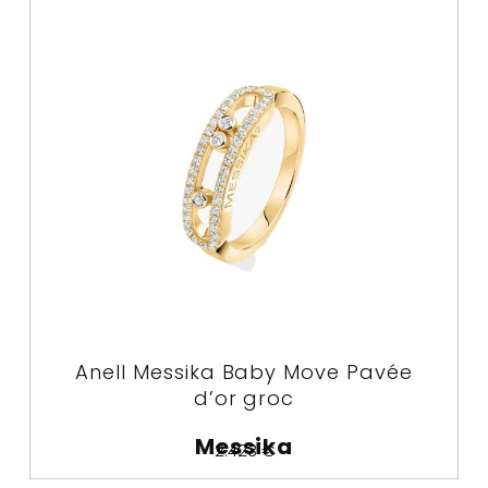
Anell Messika Baby Move Pavée
d’or groc
Messika
2.423
€