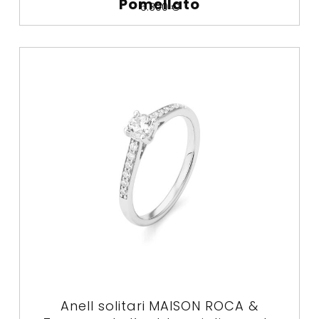
Pomellato
6.300
€
Anell solitari MAISON ROCA &