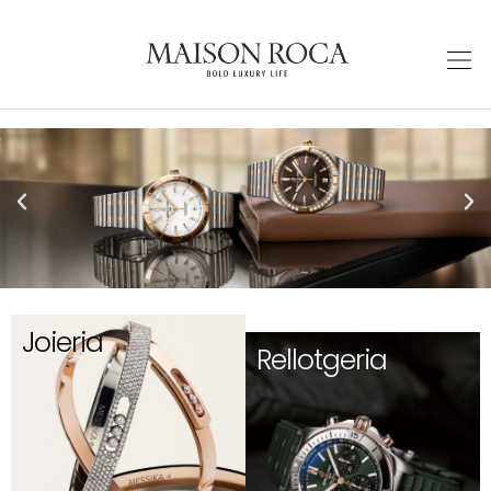
Joieria
Rellotgeria