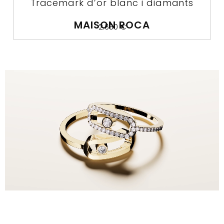
Tracemark d’or blanc i diamants
MAISON ROCA
2.650
€