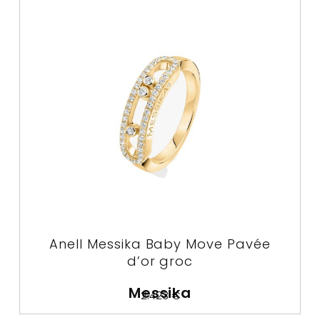
Anell Messika Baby Move Pavée
d’or groc
Messika
2.423
€