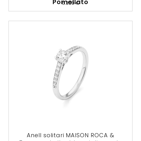
Pomellato
6.300
€
Anell solitari MAISON ROCA &