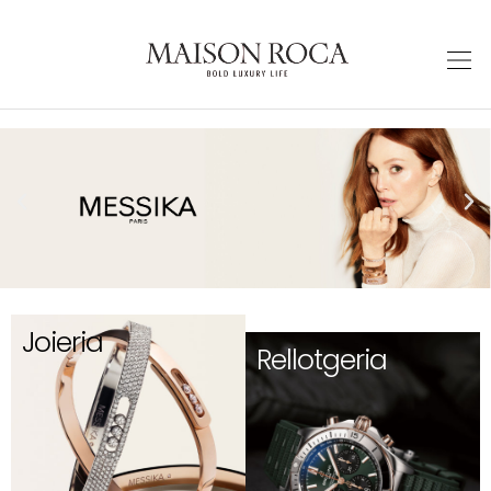
Joieria
Rellotgeria