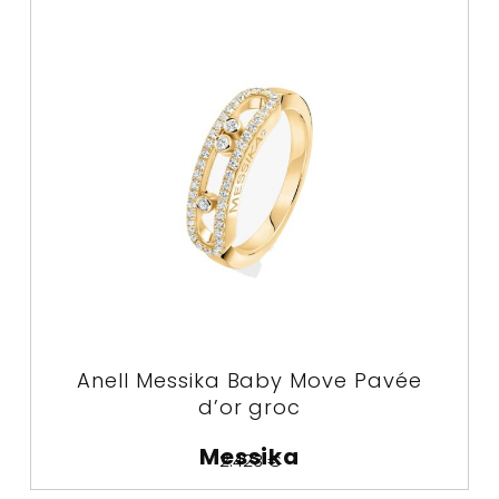
Anell Messika Baby Move Pavée
d’or groc
Messika
2.423
€