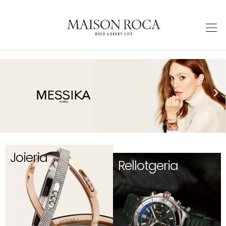
Joieria
Rellotgeria