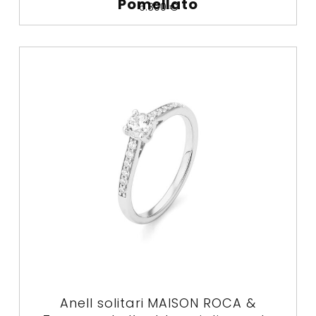
Pomellato
6.300
€
Anell solitari MAISON ROCA &