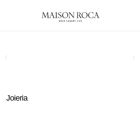
Joieria
Rellotgeria