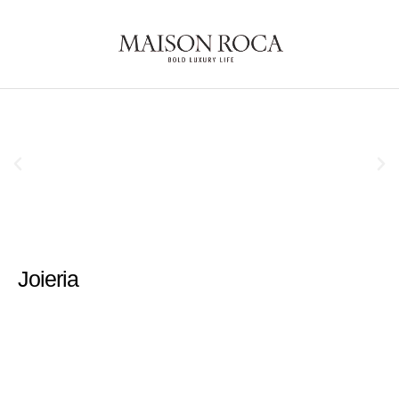
Joieria
Rellotgeria