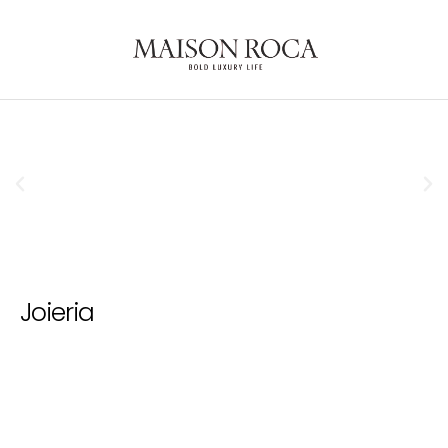
Joieria
Rellotgeria