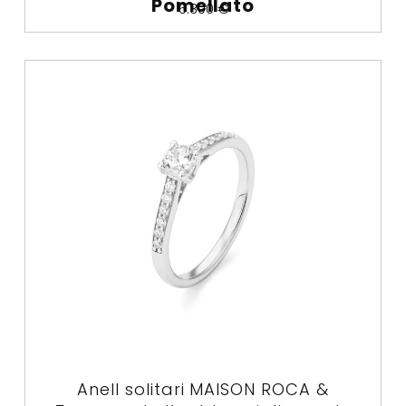
Pomellato
6.300
€
Anell solitari MAISON ROCA &