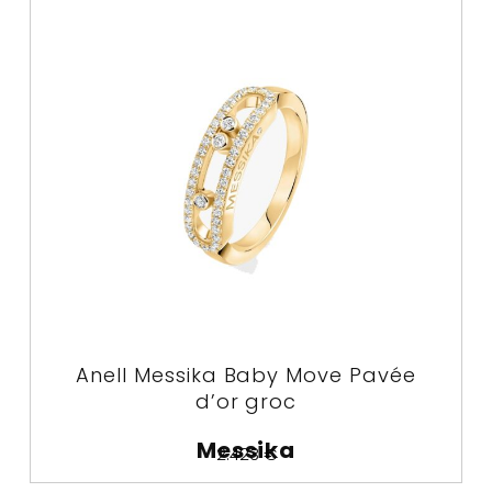
Anell Messika Baby Move Pavée
d’or groc
Messika
2.423
€