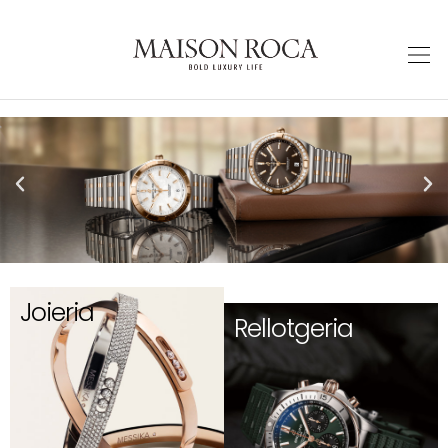
Joieria
Rellotgeria