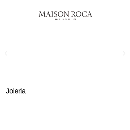
Joieria
Rellotgeria