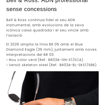
Bell & Ross: ADN professional
sense concessions
Bell & Ross continua fidel al seu ADN
instrumental, amb evolucions de la seva
icònica caixa quadrada i el seu vincle amb
l’aviació.
El 2026 amplia la línia BR 05 amb el Blue
Diamond Eagle (36 mm), juntament amb noves
interpretacions del BR 03:
• Nou color verd (Ref.: BR03A-GN-ST/SCA)
• Versió skeleton steel (Ref.: BR03A-BL-SKST/SRB)