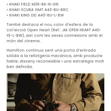
• KHAKI FIELD M36-BK-N-GN
• KHAKI SCUBA GMT A43-BU-BRC
• KHAKI KING DD A40-BU-L-BW
També destaca el nou color d’esfera de la
col·lecció Open Heart (Ref.: JM OPEN HEART A40-
YE-L-BW), així com les seves connexions amb el
món del cinema.
Hamilton continua sent una porta d’entrada
sòlida a la rellotgeria mecànica, amb producte
fiable, disseny reconeixible i una estratègia molt
ben definida.