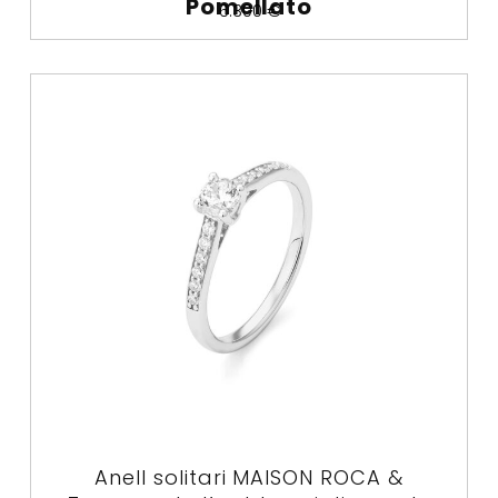
Pomellato
6.300
€
Anell solitari MAISON ROCA &