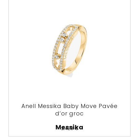
Anell Messika Baby Move Pavée
d’or groc
Messika
2.423
€