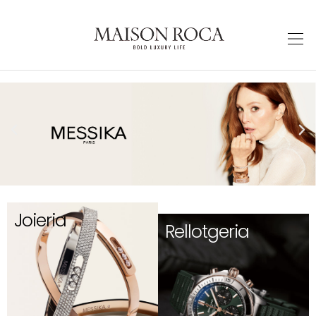
Joieria
Rellotgeria