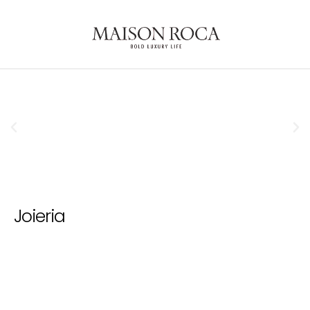
Joieria
Rellotgeria