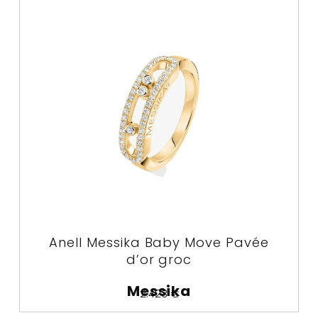
Anell Messika Baby Move Pavée
d’or groc
Messika
2.423
€