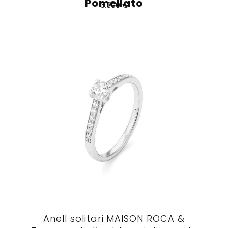
Pomellato
6.300
€
Anell solitari MAISON ROCA &