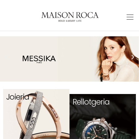
Joieria
Rellotgeria